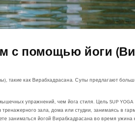
ом с помощью йоги (В
зы), такие как Вирабхадрасана. Супы предлагают боль
ышечных упражнений, чем йога стиля. Цель SUP YOGA -
з тренажерного зала, дома или студии, занимаясь в га
жете заниматься йогой Вирабхадрасана во время ужина