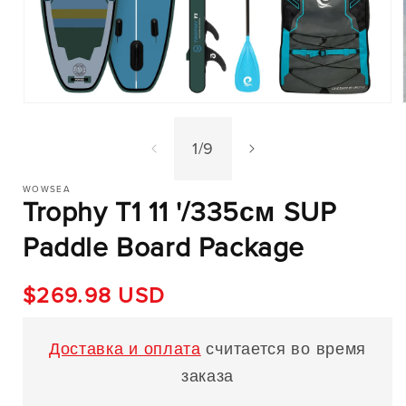
Открыть
медиа
1
of
1
/
9
в
модальном
режиме
WOWSEA
Trophy T1 11 '/335см SUP
Paddle Board Package
Обычная
$269.98 USD
цена
Доставка и оплата
считается во время
заказа