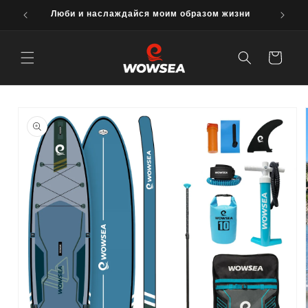
перейти к
 SUP
Люби и наслаждайся моим образом жизни
содержанию
В
корзину
Перейти к
информации
о продукте